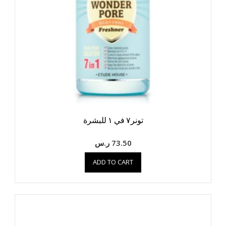
تونر٧ في ١ للبشرة
73.50
ر.س
ADD TO CART