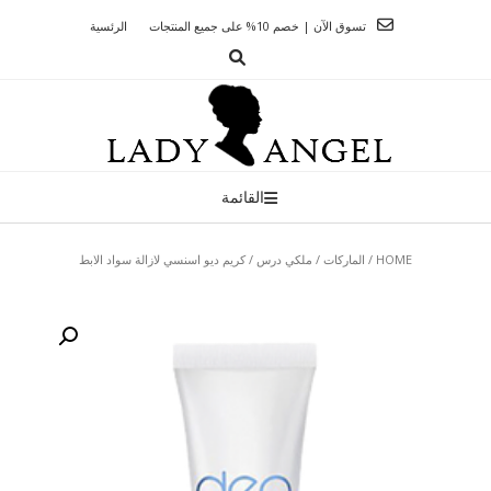
Ski
تسوق الآن | خصم 10% على جميع المنتجات
الرئسية
t
conten
القائمة
HOME
/
الماركات
/
ملكي درس
/ كريم ديو اسنسي لازالة سواد الابط