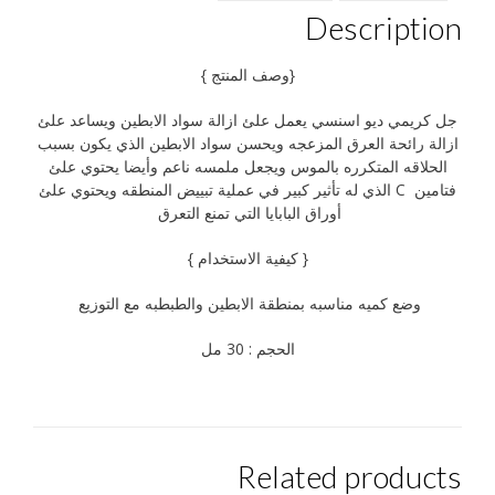
Description
{وصف المنتج }
جل كريمي ديو اسنسي يعمل علئ ازالة سواد الابطين ويساعد علئ
ازالة رائحة العرق المزعجه ويحسن سواد الابطين الذي يكون بسبب
الحلاقه المتكرره بالموس ويجعل ملمسه ناعم وأيضا يحتوي علئ
فتامين C الذي له تأثير كبير في عملية تبييض المنطقه ويحتوي علئ
أوراق البابايا التي تمنع التعرق
{ كيفية الاستخدام }
وضع كميه مناسبه بمنطقة الابطين والطبطبه مع التوزيع
الحجم : 30 مل
Related products