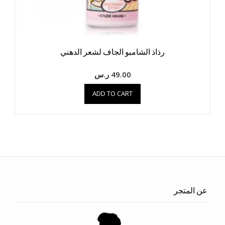
رذاذ الشامبو الجاف لشعر الدهني
49.00
ر.س
ADD TO CART
عن المتجر