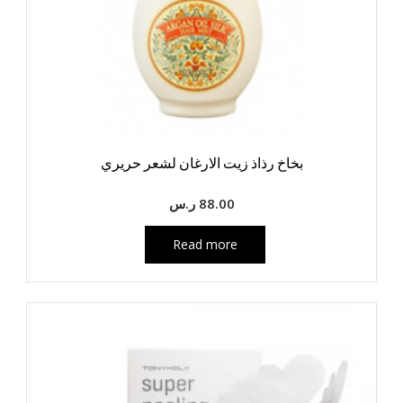
بخاخ رذاذ زيت الارغان لشعر حريري
88.00
ر.س
Read more