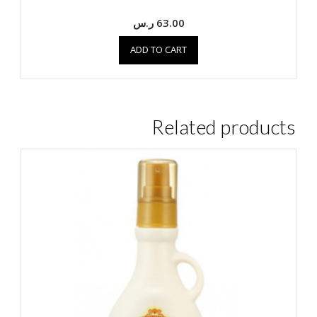
63.00
ر.س
ADD TO CART
Related products