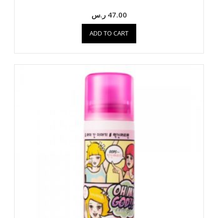
47.00
ر.س
ADD TO CART