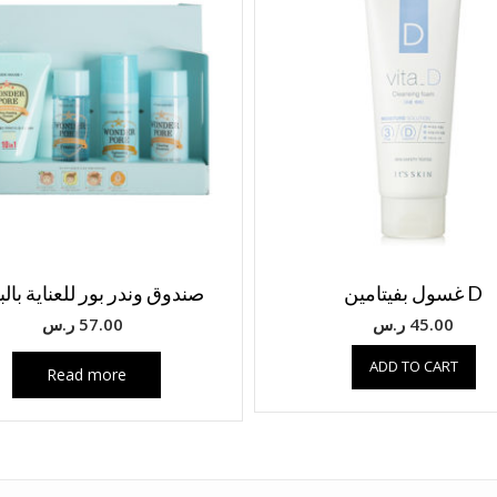
D غسول بفيتامين
صندوق وندر بور للعناية بال
45.00
ر.س
57.00
ر.س
ADD TO CART
Read more