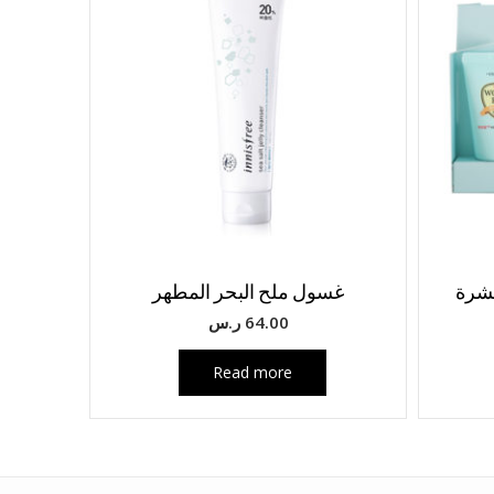
بشرة
غسول ملح البحر المطهر
64.00
ر.س
Read more