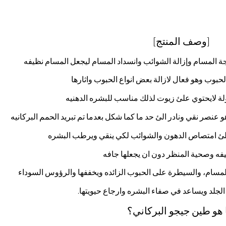
[وصف المنتج]
المسام وإزالة الشوائب وانسداد المسام ليجعل المسام نظيفه
لحبوب وهو فعال لازالة بعض انواع الحبوب واثارها
ة لايحتوي علئ زيوت لذلك مناسب للبشره الدهنيه
عنصر نقي ونادر الئ حد ما كما شكل بعدما تم تبريد الحمم البركانيه
ه علئ امتصاص الدهون والشوائب لكي ينقي ويرطب البشره
يفه وصحية المنظر دون ان يجعلها جافه
مسام، والسيطرة على الحبوب الزائده ويخففها والرؤوس السوداء
 الجلد ويساعد في صفاء البشره وارجاع حيويتها.
هو طين جيجو البركاني؟