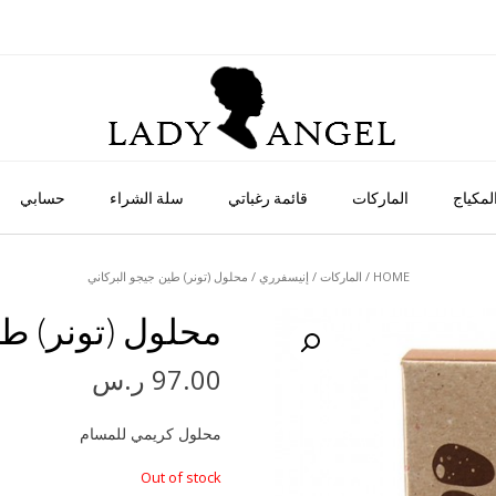
لمكياج
الماركات
قائمة رغباتي
سلة الشراء
حسابي
HOME
/
الماركات
/
إنيسفرري
/ محلول (تونر) طين جيجو البركاني
محلول (تونر) طي
97.00
ر.س
محلول كريمي للمسام
Out of stock