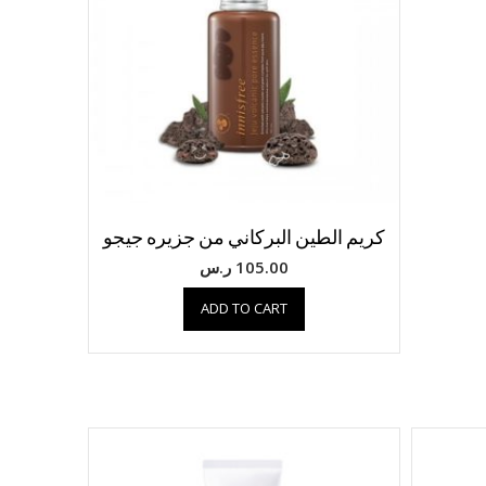
كريم الطين البركاني من جزيره جيجو
105.00
ر.س
ADD TO CART