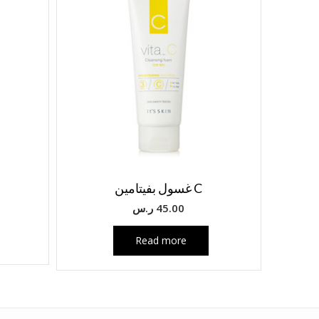
C غسول بفيتامين
45.00
ر.س
Read more