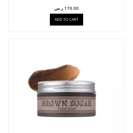
170.00
ر.س
ADD TO CART