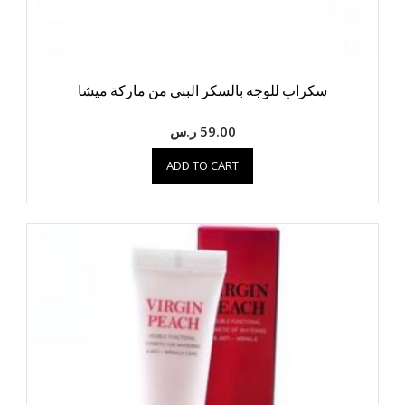
سكراب للوجه بالسكر البني من ماركة ميشا
59.00
ر.س
ADD TO CART