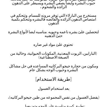
حبوب البشره وايضا يصفي البشره ويسيطر على الدهون
الزائده والشحوم ،
مستخرج من البازلاء التي توفر مرونه للمسام. و
تتحكم في
امتصاص الدهون الزائده والفائضه فالبشره وتتحكم بكمية
الدهون
لتحصلين علئ بشره ناعمه وحيويه .مناسبه ايضا لأنواع البشرة
حتئ الدهنيه
تحتوي علئ مواد غير ضاره
(البارابين، الزيوت المعدنية، المكونات الحيوانية، وخالية من
الصبغة الاصطناعية)
ومكون من حجارة جيجو البركانيه المساعده في حل مشاكل
البشره وحبوب الوجه بشكل عام
[طريقة الاستخدام]
بعد استخدام الغسول
(يفضل الغسول من نفس المجموعه من طين جيجو البركانيه)،
تطبيق كمية مناسبة على الوجه وتوزيعها ..