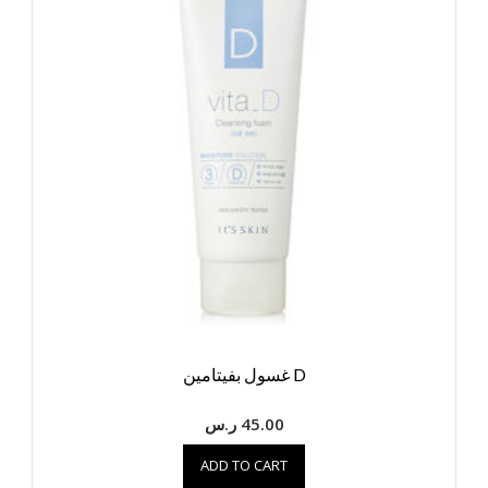
D غسول بفيتامين
45.00
ر.س
ADD TO CART