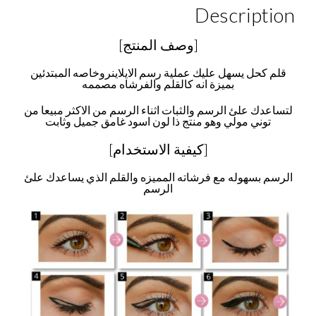
Description
[وصف المنتج]
قلم كحل يسهل عليك عملية رسم الايلاينروخاصه المبتدئين
بميزة انه كالقلم والفرشاه مصممه
لتساعدك علئ الرسم والثبات اثناء الرسم من الاكثر مبيعا من
توني مولي وهو منتج ذا لون اسود غامق جميل وثابت
[كيفية الاستخدام]
الرسم بسهوله مع فرشاته المميزه والقلم الذي يساعدك علئ
الرسم