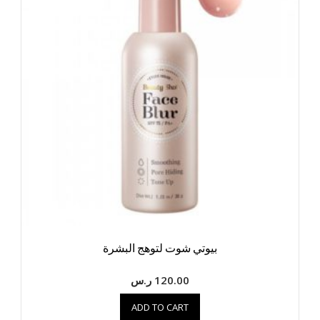
بيوتي شوت لتوهج البشرة
120.00
ر.س
ADD TO CART