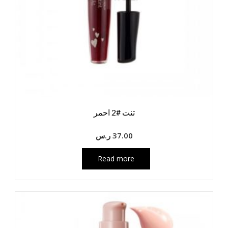
تنت #2 احمر
37.00
ر.س
Read more