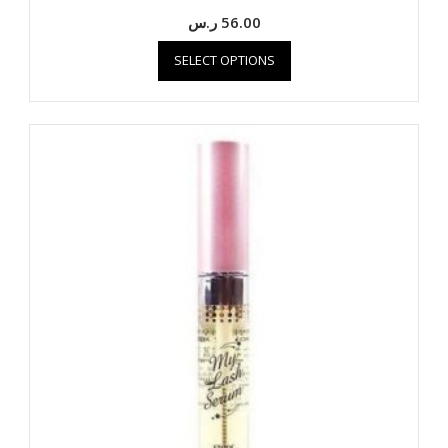
56.00
ر.س
SELECT OPTIONS