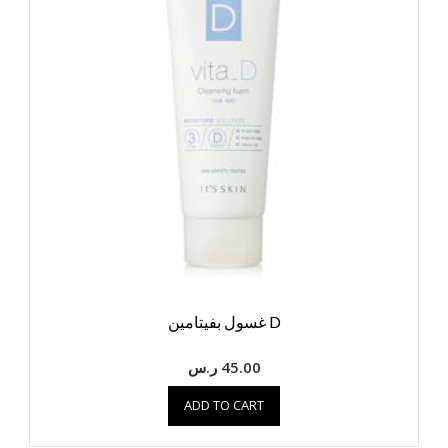
D غسول بفيتامين
45.00
ر.س
ADD TO CART