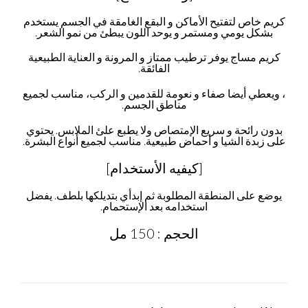
كريم خاص لتفتيح الأماكن و البقع الغامقة في الجسم يستخدم
بشكل يومي ومستمر و يوحد اللون يبطئ من نمو الشعر.
كريم مساج يوفر ترطيب ممتاز و المرونة و العناية الطبيعية
الفائقة.
، ويعطي أيضا صفاء و نعومة للقدمين و الركب، مناسب لجميع
مناطق الجسم.
بدون رائحة و سريع الإمتصاص ولا يطبع علئ الملابس. يحتوي
على زبدة الشيا و أحماض طبيعية. مناسب لجميع أنواع البشرة.
[كيفيه الأستخدام]
يوضع على المنطقة المطلوبة ثم إبدأي بتديلكها بلطف. يفضل
استخدامه بعد الإستحمام.
الحجم : 150 مل