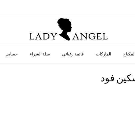
لمكياج
الماركات
قائمة رغباتي
سلة الشراء
حسابي
سكين فود