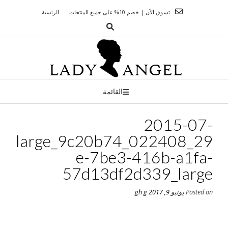
Ski
تسوق الآن | خصم 10% على جميع المنتجات
الرئسية
t
conten
القائمة
2015-07-
29_022408_large_9c20b74
e-7be3-416b-a1fa-
57d13df2d339_large
Posted on
يونيو 9, 2017
gh g