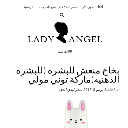
Ski
تسوق الآن | خصم 10% على جميع المنتجات
الرئسية
t
conten
القائمة
بخاخ منعش للبشره (للبشره
الدهنيه)ماركة توني مولي
Posted on
يونيو 9, 2017
متجر ليدي انجل