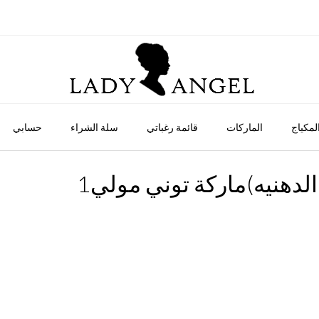
لمكياج
الماركات
قائمة رغباتي
سلة الشراء
حسابي
دهنيه)ماركة توني مولي1