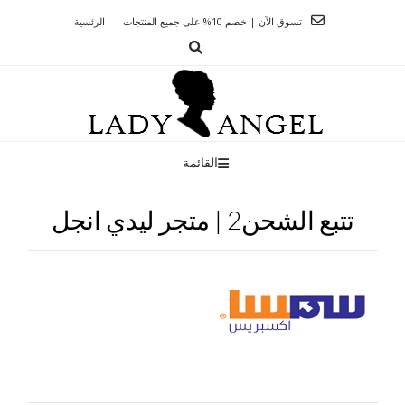
Ski
تسوق الآن | خصم 10% على جميع المنتجات
الرئسية
t
conten
القائمة
تتبع الشحن2 | متجر ليدي انجل