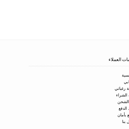
ت العملاء
يسية
بي
ة رغباتي
الشراء
 الشحن
 الدفع
 بأمان
 بنا