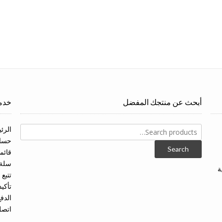
أبحث عن منتجك المفضل
خدما
Search
الرئ
for:
حسا
Search
قائم
سلة 
ة
تتبع
تأكيد
الدفع
اتصل