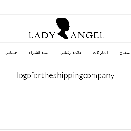
لمكياج
الماركات
قائمة رغباتي
سلة الشراء
حسابي
logofortheshippingcompany