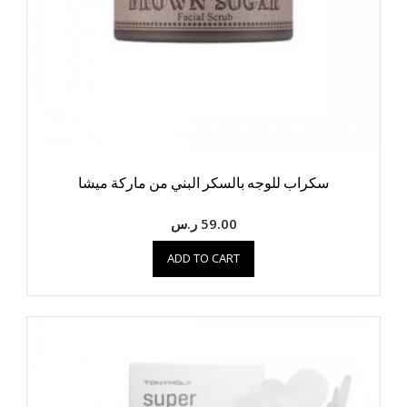
سكراب للوجه بالسكر البني من ماركة ميشا
59.00
ر.س
ADD TO CART