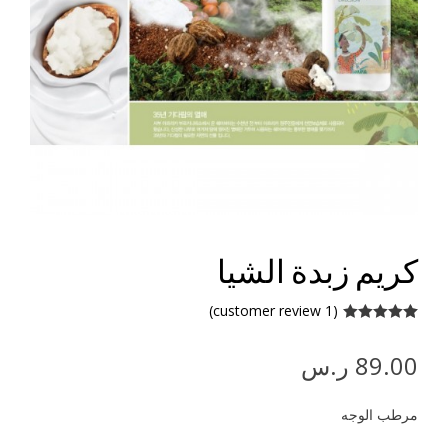
كريم زبدة الشيا
customer review)
1
(
Rated
5.00
1
out of 5
89.00
ر.س
based on
customer
rating
مرطب الوجه