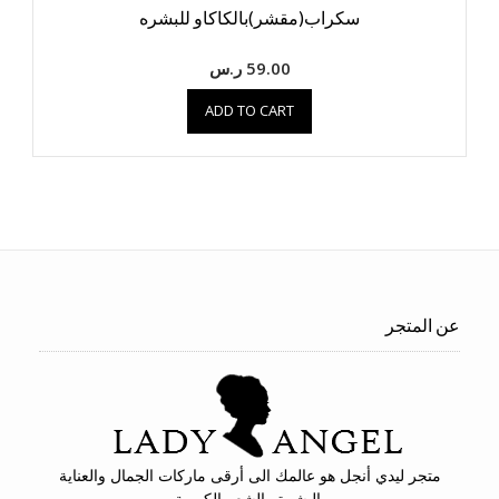
سكراب(مقشر)بالكاكاو للبشره
59.00
ر.س
ADD TO CART
عن المتجر
متجر ليدي أنجل هو عالمك الى أرقى ماركات الجمال والعناية
بالبشرة والشعر الكورية