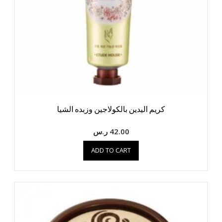
كريم اليدين بالكولاجين وزبده الشيا
42.00
ر.س
ADD TO CART