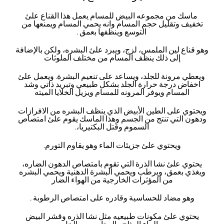
ماسك من مجموعه البيض للمسام يعمل هذا القناع علئ
تخفيف وتقليل حجم المسام وانه يحمي المسام ويمنعها من
التوسع وينظفها بعمق .
وهو قناع لين الملمس، لزج، ويبرد علئ البشره، ولكن بالإضافة
إلى ذلك ينظف المسام من مختلف الملوثات
ويعطي مرونة للجلد، ويساعد على تنعيم البشرة. ويعمل علئ
اخفاض درجة حرارة الجلد بشكل طبيعي وتبريد ذاتي وشد
المسام ويوفر المرونه للمسام ويزيل الخلايا الميته
ويحتوي على الطين الأبيض الذي ينظف البشره من الافرازات
ودهون التي تنتج من الجسم وهذا الماسك يقوم علئ امتصاص
السموم وقتل البكتيريا،.
ويحتوي علئ جزيئات الماء وهو يقاوم التورم.
يحتوي علئ نشا الذرة التي تقوم بامتصاص الدهون الضاره،
ويغذي بعمق، ويرطب ويحمي البشرة الدهنية ويحمي البشره
من المؤثرات الخارجية من الهواء الضار
وهو مضاد للحساسية وقادره على امتصاص الرطوبة .
يحتوي علئ مكونات طبيعيه مثل نشا الذره وقشر البيض
والماء المثلج والبوتاسيوم والخل