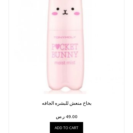
بخاخ منعش للبشره الجافه
49.00
ر.س
ADD TO CART