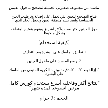
ماسك من مجموعة صغيرتي الجميله لتصحيح ماحول العينين
قناع التصحيح للعين التي تعمل علئ إضائة وترطيب العين
الحساسة وايضا يشد منطقة العين ويجعل الجلد الذي
حول العينين اكثر صحه واكثر اشراق ويقوم بتفتيح المنطقه
بشكل ملحوظ
[كيفية استخدام]
1. تطبيق الماسك على البشرة بعد التنظيف.
2. وضع الماسك علئ ماحول العينين
3. إزالة بعد 20 ~ 40 دقيقة ويترك الكريم المتبقي من الماسك
على البشرة.
*لنتائج أكثر وفاعليه أسرع يستخدم كورس كامل
مرتين اسبوعيا لمدة شهر*
الحجم : 3 جرام