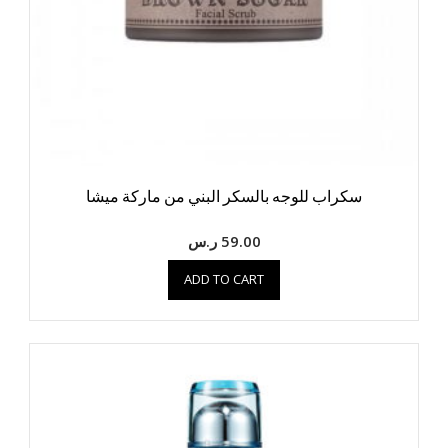
سكراب للوجه بالسكر البني من ماركة ميشا
59.00
ر.س
ADD TO CART