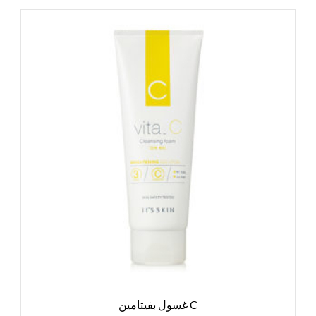
C غسول بفيتامين