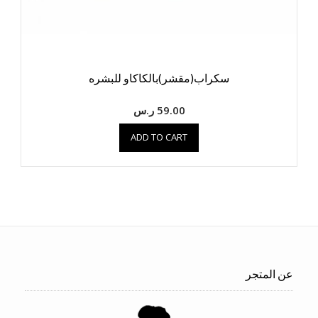
سكراب(مقشر)بالكاكاو للبشره
59.00
ر.س
ADD TO CART
عن المتجر