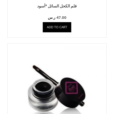
قلم الكحل السائل *أسود
47.00
ر.س
ADD TO CART