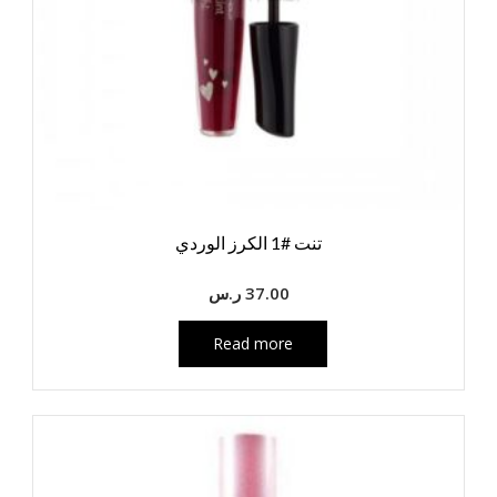
تنت #1 الكرز الوردي
37.00
ر.س
Read more