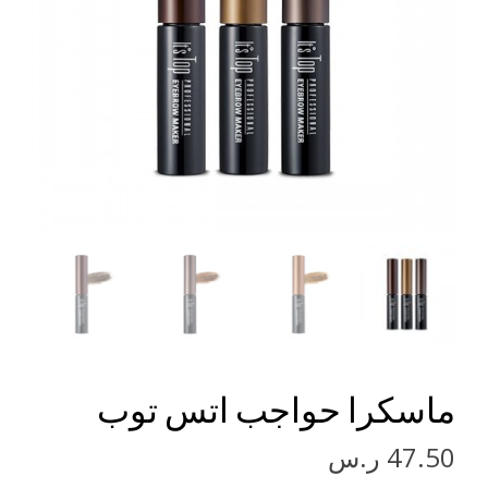
ماسكرا حواجب اتس توب
47.50
ر.س