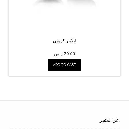
ايلاينر كريمي
79.00
ر.س
ADD TO CART
عن المتجر