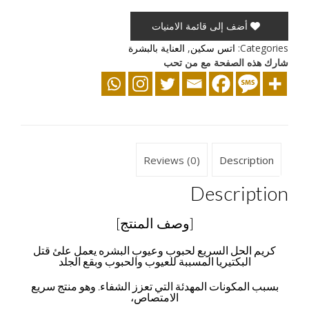
أضف إلى قائمة الامنيات
Categories:
اتس سكين
,
العناية بالبشرة
شارك هذه الصفحة مع من تحب
Reviews (0)
Description
Description
[وصف المنتج]
كريم الحل السريع لحبوب وعيوب البشره يعمل علئ قتل
البكتيريا المسببة للعيوب والحبوب وبقع الجلد
بسبب المكونات المهدئة التي تعزز الشفاء.
وهو منتج سريع
الامتصاص،