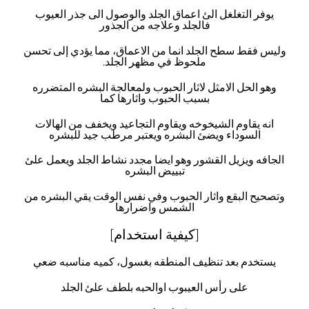
يوفر التغلغل الئ اعماق الجلد والوصول الى جذر العيوب
فالجلد وعلاجه من الجذور
وليس فقط سطح الجلد انما من الاعماق، مما يؤدي إلى تحسن
ملحوظ في مظهر الجلد.
وهو الحل الامثل لاثار الحبوب ولمعالجة البشره المتضرره
بسبب الحبوب واثارها كما
انه يقاوم الشيخوخه ويقاوم التجاعيد ويخفف من الهالات
السوداء ويضئ البشره ويعتبر مرطب جيد للبشره
الجافه ويزيل القشور وهو ايضا مجدد نشاط الجلد ويعمل علئ
تبييض البشره
وتصحيح البقع واثار الحبوب وفي نفس الوقت يقي البشره من
الشمس واضرارها
[كيفية استخدام]
يستخدم بعد تنظيف المنطقه بغسول، كميه مناسبه ضعي
على رأس العيبوب اوالحبه بلطف علئ الجلد