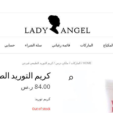
لمكياج
الماركات
قائمة رغباتي
سلة الشراء
حسابي
HOME
/
الماركات
/
ملكي درس
/ كريم التوريد الطبيعي فيرجن
كريم التوريد ال
84.00
ر.س
كريم توريد
Out of stock