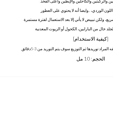
ن والركبتين والكاحلين والإبطين وأعلى الفخذ.
لون الوردي، ..وايضا أنه لا يحتوي على العطور
سريع، ولكن تبييض لا يأتي إلا بعد الاستعمال لفترة مستمرة
لد خال من البارابين، الكحول أو الزيوت المعدنية
[كيفية الاستخدام]
راد توريدها ثم التوزيع سوف يتم التوريد من 3-5دقائق
الحجم: 10 مل