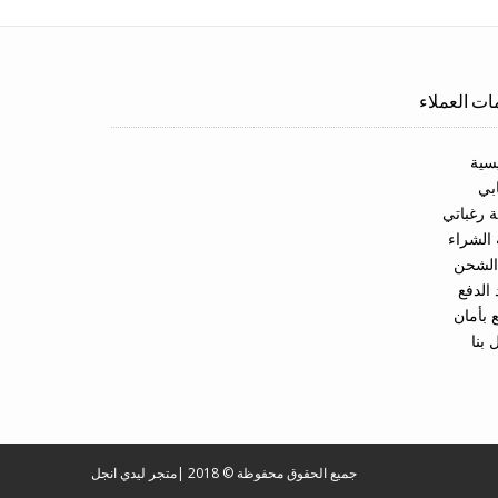
ت العملاء
يسية
بي
ة رغباتي
الشراء
 الشحن
 الدفع
 بأمان
 بنا
جميع الحقوق محفوظة © 2018
|
متجر ليدي انجل