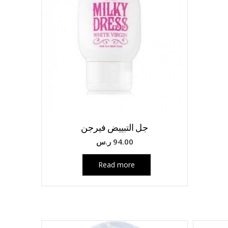
جل التبييض فيرجن
94.00
ر.س
Read more