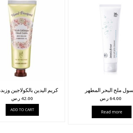
ول ملح البحر المطهر
كريم اليدين بالكولاجين وزبده
64.00
ر.س
42.00
ر.س
ADD TO CART
Read more