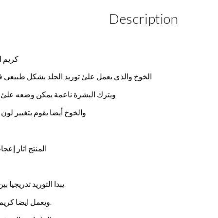
Description
كريم ا
الخوخ والذي يعمل علئ توريد الجلد بشكل طبيعي ف
ويترك البشرة ناعمة يمكن وضعه علئ ج
والخوخ أيضا يقوم بتغيير لون الك
المنتج اثار إعجا
.يبدا التوريد تدريجيا بين 3-5دقائق. .ويعمل علئ توريد الشفاه وتوحيد لون
.ويعمل ايضا كري