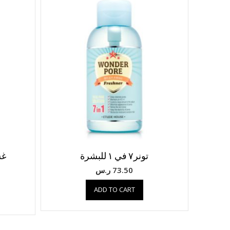
تونر٧ في ١ للبشرة
غس
73.50
ر.س
ADD TO CART