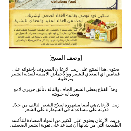
[وصف المنتج]
يحتوى هذا المنتج على زيت الارغاان المعروف بإحتوائه على
فيتامين اي المغذي للشعر ووالاحماض الامينية لتغذية الشعر
وترطيبة
وهذآ القناع يعطي الشعر الجاف والتالف تألق حريري لامع
ويعيد له حيويته
زيت الأرغان هي أيضا مشهورة لعلاج الشعر التالف من خلال
قدرته على مساعدته في السيطرة على الشعر .
وزيت الأرغان يحتوي على الكثير من المواد المضادة للتأكسد
الطبيعية التي من شأنها أن تساعد على تقوية الشعر الضعيف .