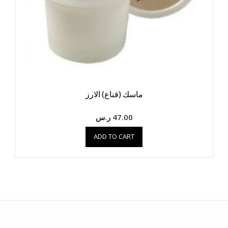
ماسك (قناع) الارز
47.00
ر.س
ADD TO CART