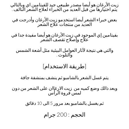
زيت الأرغان هو أيضا مصدر طبيعي جيد للفيتامين اي وبالتالي
يتم اختيارها من قبل العديد من الخبراء لعلاج الشعر التالف .
بعض خبراء الشعر أيضا استخدمو زيت الأرغان وأدرجت في
العديد من منتجات علاج الشعر
بفيتامين إي الموجود في زيت الأرغان هو أيضا مفيدة جدا في
علاج وإصلاح تقصف الشعر
والتي هي نتيجة لآثار العوامل البيئية مثل أشعة الشمس
والتلوث .
[طريقة الاستخدام]
يتم غسل الشعر بالشامبو ثم ينشف بمنشفة جافة
وبعد ذالك وضع كميه من زيت الارغاان على الشعر من دون
لمس فروة الرأس
ثم يغسل بالشامبو بعد مرور 5 الى 10 دقائق
الحجم : 200 جرام