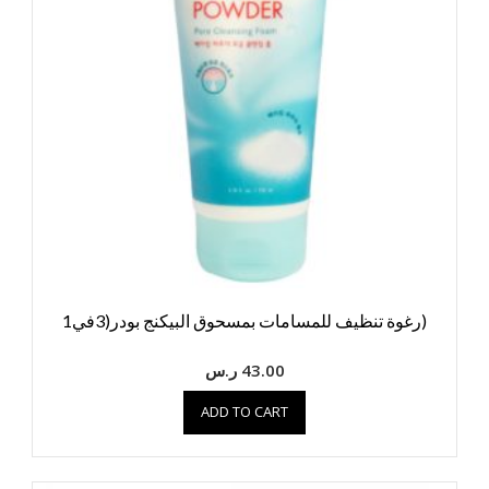
(رغوة تنظيف للمسامات بمسحوق البيكنج بودر(3في1
43.00
ر.س
ADD TO CART