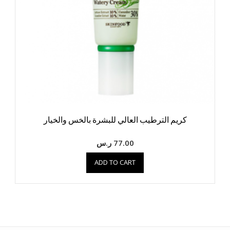
كريم الترطيب العالي للبشرة بالخس والخيار
77.00
ر.س
ADD TO CART