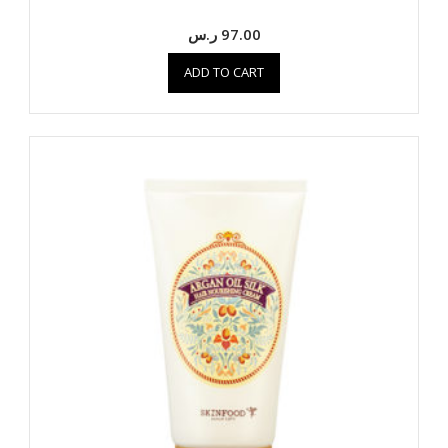
97.00
ر.س
ADD TO CART