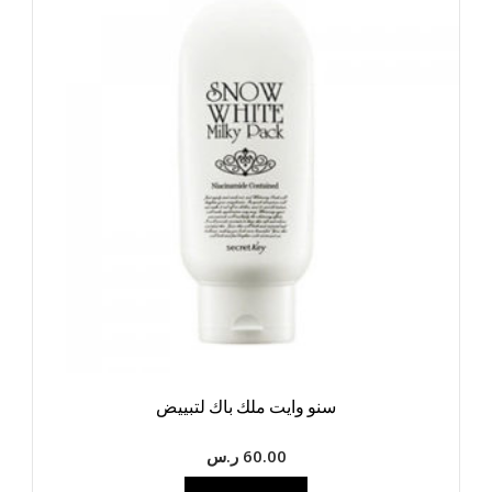
سنو وايت ملك باك لتبييض
60.00
ر.س