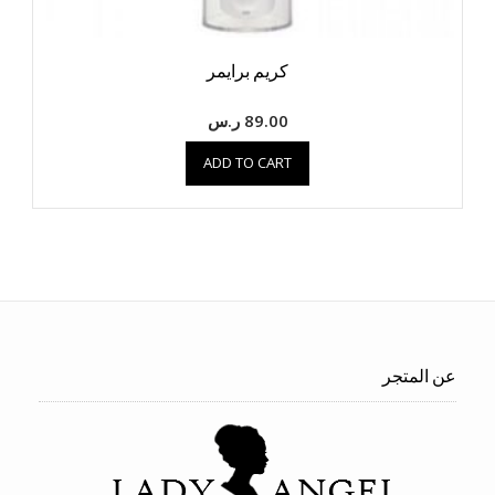
كريم برايمر
89.00
ر.س
ADD TO CART
عن المتجر