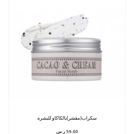
سكراب(مقشر)بالكاكاو للبشره
59.00
ر.س