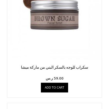
سكراب للوجه بالسكر البني من ماركة ميشا
59.00
ر.س
ADD TO CART