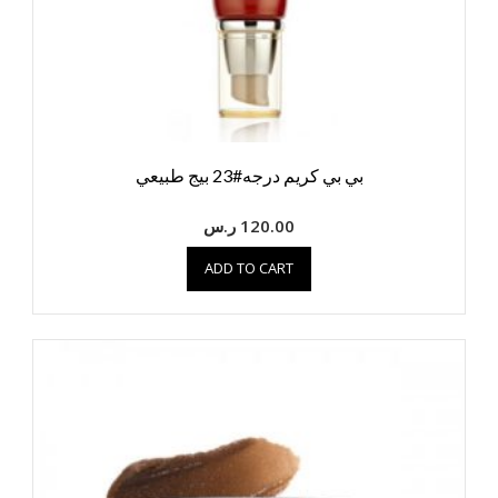
بي بي كريم درجه#23 بيج طبيعي
120.00
ر.س
ADD TO CART