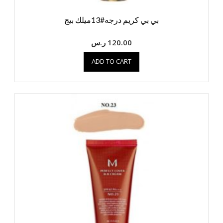
بي بي كريم درجه#13ميلك بيج
120.00
ر.س
ADD TO CART