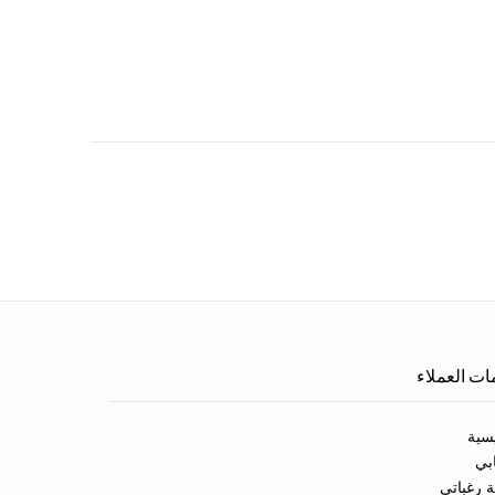
ت العملاء
يسية
بي
ة رغباتي