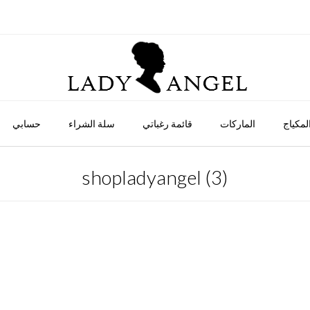
لمكياج
الماركات
قائمة رغباتي
سلة الشراء
حسابي
shopladyangel (3)